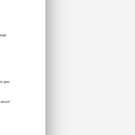
mail
ut pas
 aussi