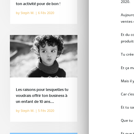
2020.
ton activité pour de bon !
by
Steph M.
|
6 Fév 2020
Aujourd’
ventes 
Et du c
produit
Tu crée
Et ça m
Mais il 
Les raisons pour lesquelles tu
Car c’e
voudrais offrir ton business à
un enfant de 10 ans…
Et tu sa
by
Steph M.
|
5 Fév 2020
Que tu 
Et que 