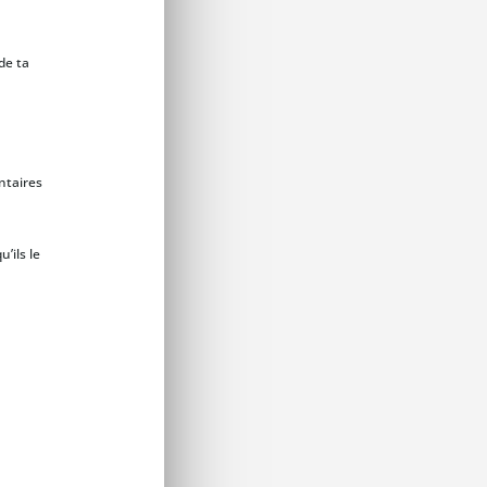
de ta
ntaires
’ils le