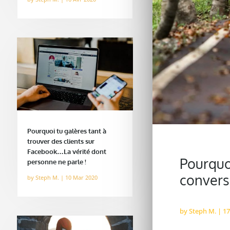
Pourquoi tu galères tant à
trouver des clients sur
Facebook…La vérité dont
Pourquo
personne ne parle !
convers
by
Steph M.
|
10 Mar 2020
by
Steph M.
|
17