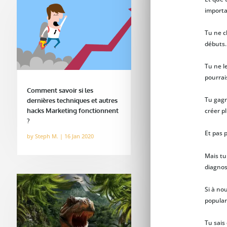
importa
Tu ne c
débuts.
Tu ne l
pourrai
Comment savoir si les
Tu gagn
dernières techniques et autres
hacks Marketing fonctionnent
créer pl
?
Et pas 
by
Steph M.
|
16 Jan 2020
Mais tu
diagnos
Si à no
popular
Tu sais