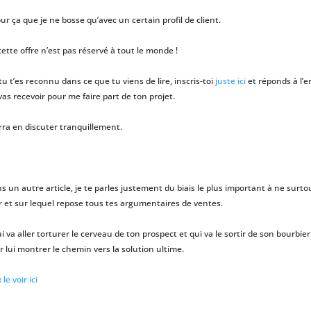
ur ça que je ne bosse qu’avec un certain profil de client.
cette offre n’est pas réservé à tout le monde !
tu t’es reconnu dans ce que tu viens de lire, inscris-toi
juste ici
et réponds à l’e
vas recevoir pour me faire part de ton projet.
ra en discuter tranquillement.
ns un autre article, je te parles justement du biais le plus important à ne surto
r et sur lequel repose tous tes argumentaires de ventes.
i va aller torturer le cerveau de ton prospect et qui va le sortir de son bourbier
r lui montrer le chemin vers la solution ultime.
le voir ici