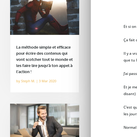
Et si o
Ça fait
La méthode simple et efficace
pour écrire des contenus qui
Il y a 
vont scotcher tout le monde et
que tu 
les faire lire jusqu’à ton appel à
l’action !
J’ai pa
by
Steph M.
|
3 Mar 2020
Et je me
disant)
C’est q
les jour
Normal 