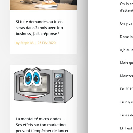
On la c
d’atten
Si tu te demandes ou tu en
On y va 
seras dans 3 mois avec ton
business, j’ai la réponse !
Donc lo
by
Steph M.
|
25 Fév 2020
« Je sui
Mais qu
Mainten
En 2019 
Tu n’y 
Tu as d
La mentalité micro-ondes…
Ses effets sur ton marketing
Et il e
peuvent t’empêcher de lancer