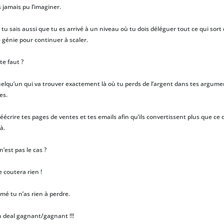
s jamais pu l’imaginer.
u sais aussi que tu es arrivé à un niveau où tu dois déléguer tout ce qui sort 
 génie pour continuer à scaler.
 te faut ?
uelqu’un qui va trouver exactement là où tu perds de l’argent dans tes argume
es.
éécrire tes pages de ventes et tes emails afin qu’ils convertissent plus que ce qu
à.
 n’est pas le cas ?
e coutera rien !
mé tu n’as rien à perdre.
n deal gagnant/gagnant !!!