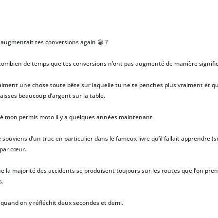
n augmentait tes conversions again
😁
?
 combien de temps que tes conversions n’ont pas augmenté de manière signific
vraiment une chose toute bête sur laquelle tu ne te penches plus vraiment et qui
laisses beaucoup d’argent sur la table.
ssé mon permis moto il y a quelques années maintenant.
 souviens d’un truc en particulier dans le fameux livre qu’il fallait apprendre (s
 par cœur.
ue la majorité des accidents se produisent toujours sur les routes que l’on pre
s.
quand on y réfléchit deux secondes et demi.