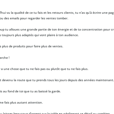
hui vu la qualité de ce tu fais et les retours clients, tu n’as qu’à écrire une pa
ou des emails pour regarder les ventes tomber.
oup tu alloues une grande partie de ton énergie et de ta concentration pour c
s toujours plus adaptés qui vont plaire à ton audience.
s plus de produits pour faire plus de ventes.
arche !
y a une chose que tu ne fais pas ou plutôt que tu ne fais plus.
st devenu la route que tu prends tous les jours depuis des années maintenant.
is au fond de toi que tu as baissé la garde.
ne fais plus autant attention.
tu laisses beaucoup d’argent sur la table en négligeant ce détail au combien