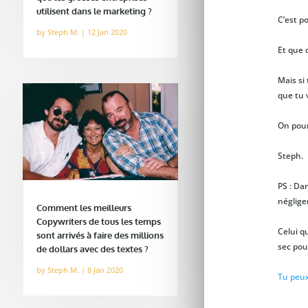
utilisent dans le marketing ?
C’est po
by
Steph M.
|
12 Jan 2020
Et que 
Mais si 
que tu 
On pour
Steph.
PS : Da
néglige
Comment les meilleurs
Copywriters de tous les temps
Celui qu
sont arrivés à faire des millions
sec pou
de dollars avec des textes ?
by
Steph M.
|
8 Jan 2020
Tu peux 