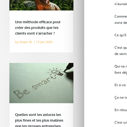
n’aurai
Comme t
Une méthode efficace pour
zone de
créer des produits que tes
clients vont s’arracher ?
Ce qu’il
by
Steph M.
|
13 Jan 2020
C’est q
de vent
Qui va r
font déj
Et si ce
Ça ne t
En résu
Quelles sont les astuces les
plus fines et les plus malines
C’est u
que les grosses entreprises