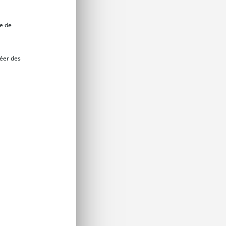
ge de
réer des