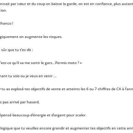
onnait par cœur et du coup on baisse la garde, on est en confiance, plus autan
tion.
franco !
giquement on augmente les risques.
s sûr que tu t’es dit :
’est-ce qu’il va me sortir le gars…Permis moto ? »
ant tu vois ou je veux en venir …
tu as explosé tes objectifs de vente et atteints les 6 ou 7 chiffres de CA à l’ann
es pas arrivé par hasard.
épensé beaucoup d’énergie et d’argent pour scaler.
st logique que tu veuilles encore grandir et augmenter tes objectifs en cette an