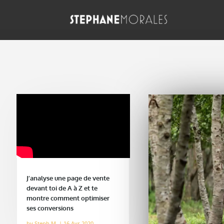
J’analyse une page de vente
devant toi de A à Z et te
montre comment optimiser
ses conversions
by
Steph M.
|
16 Avr 2020